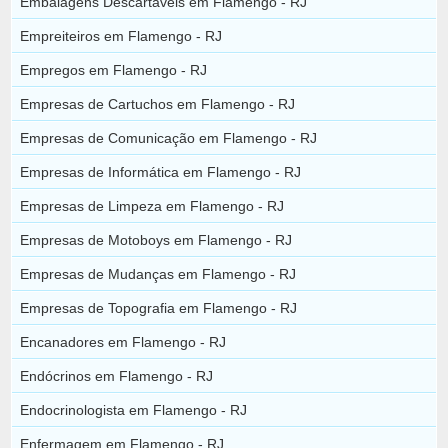
Embalagens Descartáveis em Flamengo - RJ
Empreiteiros em Flamengo - RJ
Empregos em Flamengo - RJ
Empresas de Cartuchos em Flamengo - RJ
Empresas de Comunicação em Flamengo - RJ
Empresas de Informática em Flamengo - RJ
Empresas de Limpeza em Flamengo - RJ
Empresas de Motoboys em Flamengo - RJ
Empresas de Mudanças em Flamengo - RJ
Empresas de Topografia em Flamengo - RJ
Encanadores em Flamengo - RJ
Endócrinos em Flamengo - RJ
Endocrinologista em Flamengo - RJ
Enfermagem em Flamengo - RJ