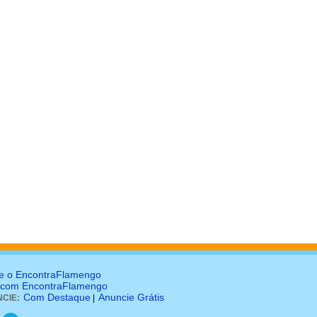
e o EncontraFlamengo
 com EncontraFlamengo
Com Destaque
Anuncie Grátis
CIE:
|