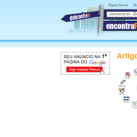
|
Página Inicial
No
encontra
Artig