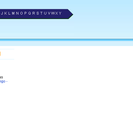
J
as
ngo -