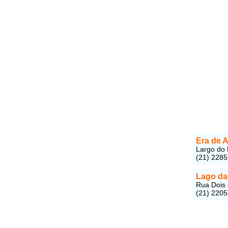
Era de 
Largo do 
(21) 228
Lago da
Rua Dois 
(21) 220