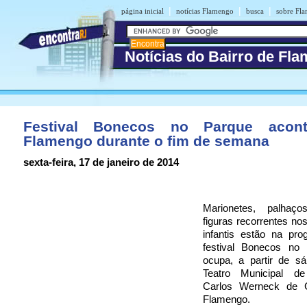
|
|
|
página inicial
notícias Flamengo
busca
sobre Fl
Notícias do Bairro de Fl
Festival Bonecos no Parque acon
Flamengo durante o fim de semana
sexta-feira, 17 de janeiro de 2014
Marionetes, palhaç
figuras recorrentes no
infantis estão na pr
festival Bonecos no
ocupa, a partir de sá
Teatro Municipal de
Carlos Werneck de C
Flamengo.