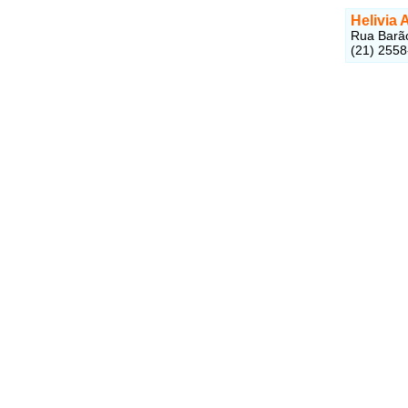
Helivia 
Rua Barão
(21) 255