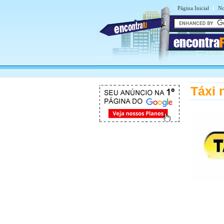
|
Página Inicial
No
encontra
Táxi 