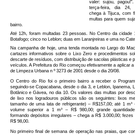
valer: sujou, pagou!”
terça-feira, dia 24
chega à Tijuca, com f
multas para quem suja
bairro.
Até 12h, foram multadas 23 pessoas. No Centro da cidade 
Botafogo; cinco no Leblon; duas em Laranjreiras e uma no Cate
Na campanha de hoje, uma tenda montada no Largo do Ma
cartazes informativos sobre o Lixo Zero e procedimentos so
descarte de resíduos, com distribuição de sacolas plásticas e p
veículos. A Prefeitura do Rio começou efetivamente a aplicar a 
de Limpeza Urbana n º 3273 de 2001 desde o dia 20/08.
O Centro do Rio foi o primeiro bairro a receber o Program
seguindo-se Copacabana, desde o dia 3, e Leblon, Ipanema, 
Botânico e Gávea, no dia 10. Os valores das multas por desca
de lixo nos logradouros públicos são os seguintes: lixos m
tamanho de uma lata de refrigerante) – R$157,00; até 1 m³ 
volume superior a 1 m³ – R$ 980,00; grande quantidade
formando depósitos irregulares – chega a R$ 3.000,00; fezes
R$ 98,00.
No primeiro final de semana de operação nas praias, que co