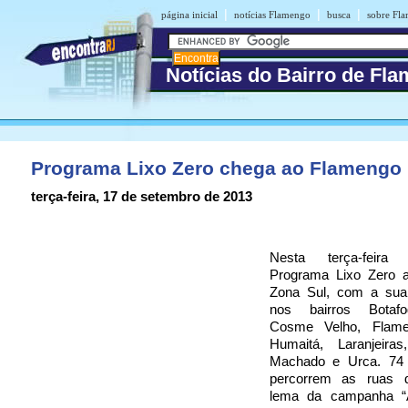
|
|
|
página inicial
notícias Flamengo
busca
sobre Fl
Notícias do Bairro de Fl
Programa Lixo Zero chega ao Flamengo
terça-feira, 17 de setembro de 2013
Nesta terça-feira
Programa Lixo Zero a
Zona Sul, com a sua
nos bairros Botafo
Cosme Velho, Flamen
Humaitá, Laranjeira
Machado e Urca. 74 p
percorrem as ruas d
lema da campanha “