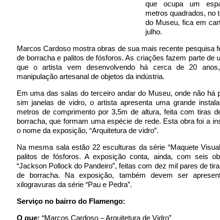
que ocupa um esp
metros quadrados, no t
do Museu, fica em car
julho.
Marcos Cardoso mostra obras de sua mais recente pesquisa fe
de borracha e palitos de fósforos. As criações fazem parte de
que o artista vem desenvolvendo há cerca de 20 anos,
manipulação artesanal de objetos da indústria.
Em uma das salas do terceiro andar do Museu, onde não há 
sim janelas de vidro, o artista apresenta uma grande insta
metros de comprimento por 3,5m de altura, feita com tiras d
borracha, que formam uma espécie de rede. Esta obra foi a in
o nome da exposição, “Arquitetura de vidro”.
Na mesma sala estão 22 esculturas da série “Maquete Visual
palitos de fósforos. A exposição conta, ainda, com seis ob
“Jackson Pollock do Pandeiro”, feitas com dez mil pares de tira
de borracha. Na exposição, também devem ser apresent
xilogravuras da série “Pau e Pedra”.
Serviço no bairro do Flamengo:
O que:
“Marcos Cardoso – Arquitetura de Vidro”